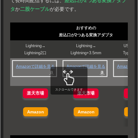
て長時間配信するには、
差込口が2つある変換アダプ
タ
か
二股ケーブル
が必要です。
おすすめの
差込口が2つある変換アダプタ
Lightning→
Lightning→
USB Ty
Lightning2口
Lightning+3.5mm
Type-C
Amazonで詳細を見る
Amazonで詳細を見る
Amazon
スクロールできます
楽天市場
楽天市場
楽天
Amazon
Amazon
Ama