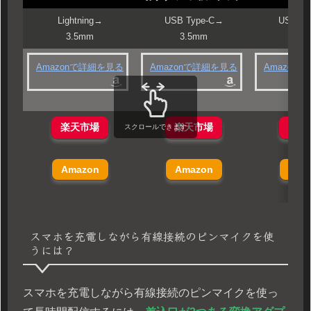
Lightning→
USB Type-C→
USB Ty
3.5mm
3.5mm
Light
Amazonで詳細を見る
Amazonで詳細を見る
Amazon
楽天市場
楽天市場
楽天
スクロールできます
Amazon
Amazon
Ama
スマホを充電しながら有線接続のピンマイクを使
うには？
スマホを充電しながら有線接続のピンマイクを使っ