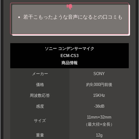
若干こもったような音声になるとの口コミも
ソニー コンデンサーマイク
ECM-CS3
商品情報
メーカー
SONY
価格
約9,000円前後
周波数応答
15KHz
感度
-38dB
11mm×32mm
サイズ
（最大径×全長）
重量
12g