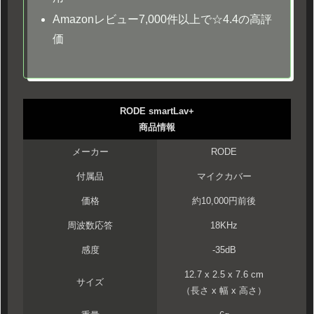
Amazonレビュー7,000件以上で☆4.4の高評
価
RODE smartLav+
商品情報
メーカー
RODE
付属品
マイクカバー
価格
約10,000円前後
周波数応答
18KHz
感度
-35dB
12.7 x 2.5 x 7.6 cm
サイズ
（長さ x 幅 x 高さ）