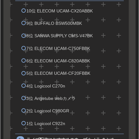
10位 ELECOM UCAM-CX20ABBK
9位 BUFFALO BSW500MBK
8位 SANWA SUPPLY CMS-V47BK
7位 ELECOM UCAM-C750FBBK
6位 ELECOM UCAM-C820ABBK
5位 ELECOM UCAM-CF20FBBK
4位 Logicool C270n
3位 Angetube webカメラ
2位 Logicool C980GR
1位 Logicool C922n